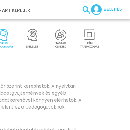
BELÉPÉS
NÁRT KERESEK
ör szerint kereshetők. A nyelvtan
feladatgyűjtemények és egyéb
ladatkeresővel könnyen elérhetők. A
t jelent ez a pedagógusoknak,
 a lehető legtöbb adatot meg kell