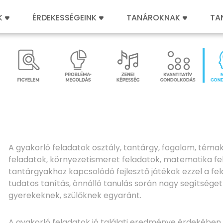
K
ÉRDEKESSÉGEINK
TANÁROKNAK
TA
A gyakorló feladatok osztály, tantárgy, fogalom, témak
feladatok, környezetismeret feladatok, matematika 
tantárgyakhoz kapcsolódó fejlesztő játékok ezzel a fe
tudatos tanítás, önnálló tanulás során nagy segítsége
gyerekeknek, szülőknek egyaránt.
A gyakorló feladatok jó találati eredménye érdekében