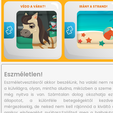
VÉDD A VÁRAT!
IRÁNY A STRAND!
Eszméletlen!
Eszméletvesztésről akkor beszélünk, ha valaki nem r
a külvilágra, olyan, mintha aludna, miközben a szeme
még nyitva is van. Számtalan dolog okozhatja ez
állapotot, a különféle betegségektől kezd
mérgezésekig, de neked nem kell rájönnöd a kiváltó 
amikor elsősegélyt nyújtasz.Szólítsd meg a bajbajuto