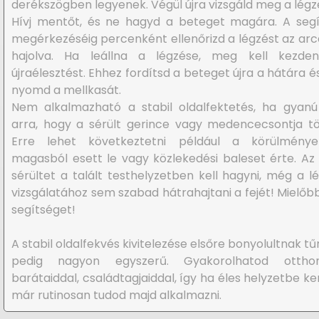
derékszögben legyenek. Végül újra vizsgáld meg a légz
Hívj mentőt, és ne hagyd a beteget magára. A seg
megérkezéséig percenként ellenőrizd a légzést az arc
hajolva. Ha leállna a légzése, meg kell kezden
újraélesztést. Ehhez fordítsd a beteget újra a hátára é
nyomd a mellkasát.
Nem alkalmazható a stabil oldalfektetés, ha gyan
arra, hogy a sérült gerince vagy medencecsontja tö
Erre lehet következtetni például a körülmények
magasból esett le vagy közlekedési baleset érte. Az 
sérültet a talált testhelyzetben kell hagyni, még a l
vizsgálatához sem szabad hátrahajtani a fejét! Mielőbb
segítséget!
A stabil oldalfekvés kivitelezése elsőre bonyolultnak tű
pedig nagyon egyszerű. Gyakorolhatod otth
barátaiddal, családtagjaiddal, így ha éles helyzetbe ker
már rutinosan tudod majd alkalmazni.