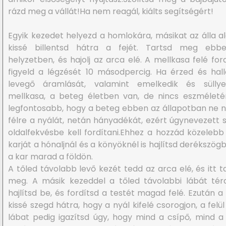
rázd meg a vállát!Ha nem reagál, kiálts segítségért!
Egyik kezedet helyezd a homlokára, másikat az álla al
kissé billentsd hátra a fejét. Tartsd meg ebb
helyzetben, és hajolj az arca elé. A mellkasa felé for
figyeld a légzését 10 másodpercig. Ha érzed és hal
levegő áramlását, valamint emelkedik és sülly
mellkasa, a beteg életben van, de nincs eszméleté
legfontosabb, hogy a beteg ebben az állapotban ne n
félre a nyálát, netán hányadékát, ezért úgynevezett s
oldalfekvésbe kell fordítani.Ehhez a hozzád közelebb
karját a hónaljnál és a könyöknél is hajlítsd derékszögb
a kar marad a földön.
A tőled távolabb levő kezét tedd az arca elé, és itt t
meg. A másik kezeddel a tőled távolabbi lábát té
hajlítsd be, és fordítsd a testét magad felé. Ezután a 
kissé szegd hátra, hogy a nyál kifelé csorogjon, a felül
lábat pedig igazítsd úgy, hogy mind a csípő, mind a