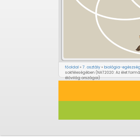
főoldal
7. osztály
biológia-egészsé
sokféleségében (NAT2020: Az élet formá
élővilág országai)