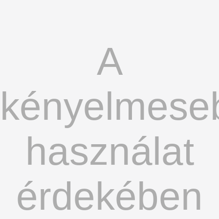
A
kényelmese
használat
érdekében