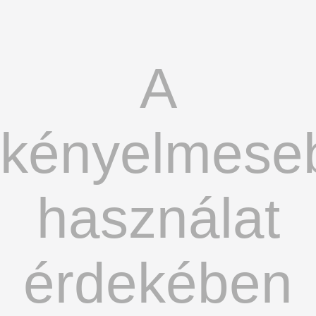
A
kényelmese
használat
érdekében