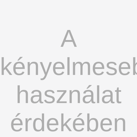
A
kényelmese
használat
érdekében