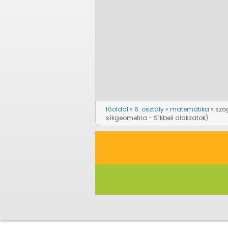
főoldal
6. osztály
matematika
szö
síkgeometria - Síkbeli alakzatok)