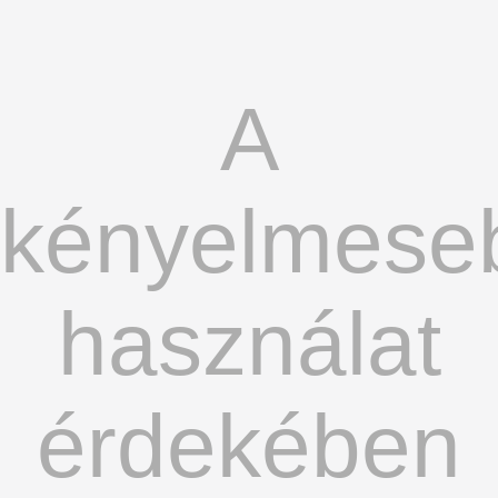
A
kényelmese
használat
érdekében