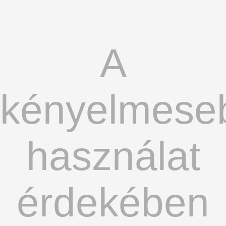
A
kényelmese
használat
érdekében