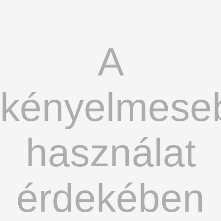
A
kényelmese
használat
érdekében