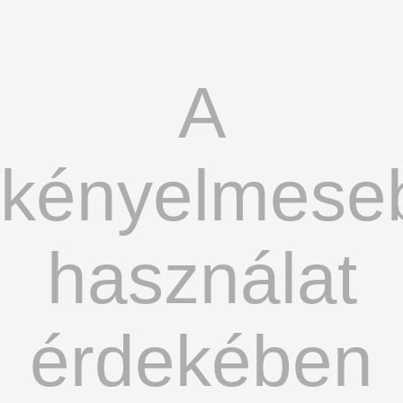
A
kényelmese
használat
érdekében