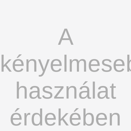
A
kényelmese
használat
érdekében