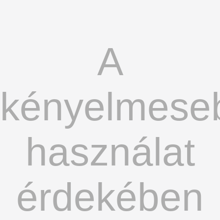
A
kényelmese
használat
érdekében