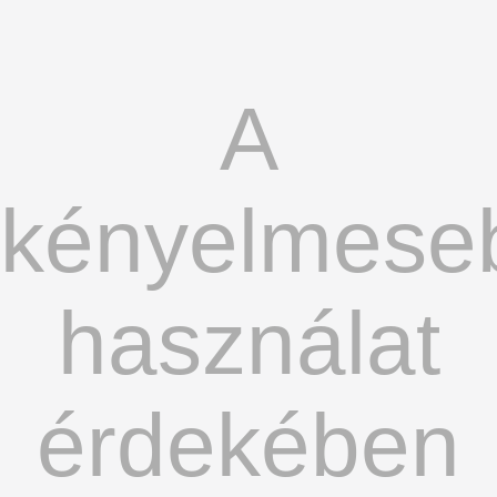
A
kényelmese
használat
érdekében