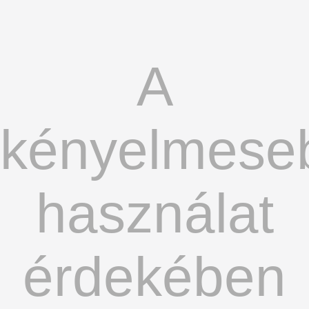
A
kényelmese
használat
érdekében