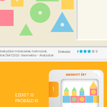
olkodási módszerek, halmazok,
Értékelés
áfok (NAT2020: Geometria - Alakzatok
MENNYIT ÉR?
EZEKET IS
PRÓBÁLD KI