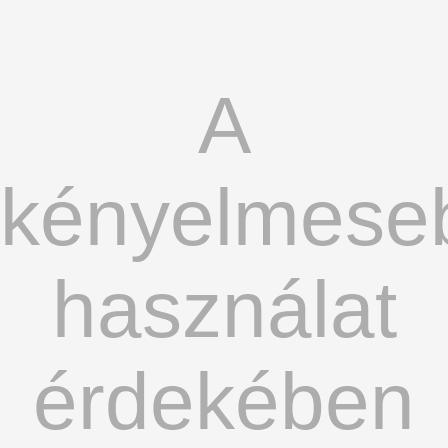
A
kényelmese
használat
érdekében