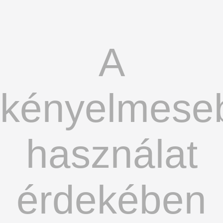
A
kényelmese
használat
érdekében