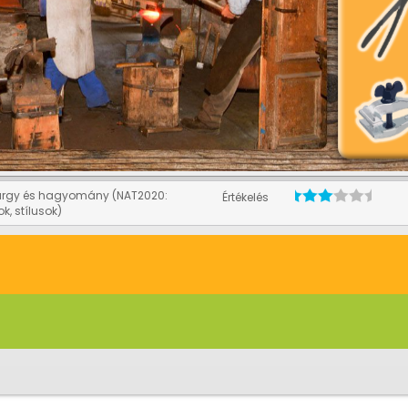
árgy és hagyomány (NAT2020:
Értékelés
k, stílusok)