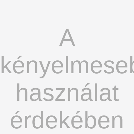
A
kényelmese
használat
érdekében