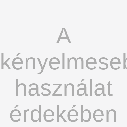
A
kényelmese
használat
érdekében