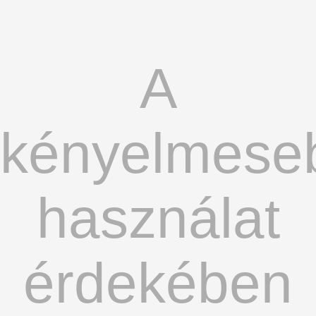
A
kényelmese
használat
érdekében