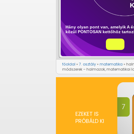
főoldal
7. osztály
matematika
hal
módszerek – halmazok, matematikai l
EZEKET IS
PRÓBÁLD KI