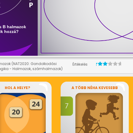
mazok (NAT2020: Gondolkodási
Értékelés
ogika - Halmazok, számhalmazok)
HOL A HELYE?
A TÖBB NÉHA KEVESEBB