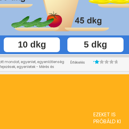
ott mondat, egyenlet, egyenlőtlenség
Értékelés
fejezések, egyenletek - Mérés és
EZEKET IS
PRÓBÁLD KI