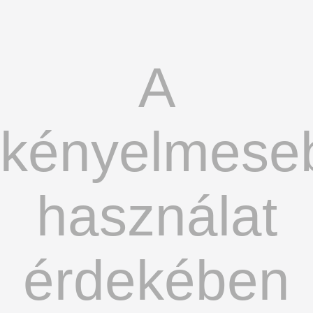
A
kényelmese
használat
érdekében