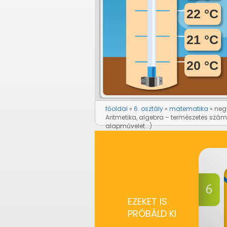
főoldal
6. osztály
matematika
neg
Aritmetika, algebra – természetes szám
alapművelet...)
EZEKET IS
PRÓBÁLD KI