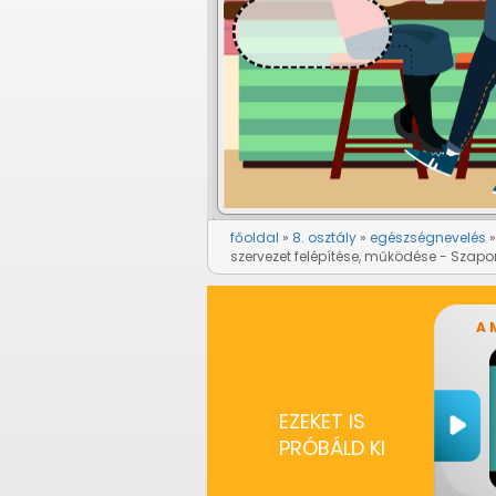
főoldal
8. osztály
egészségnevelés
szervezet felépítése, működése - Szapo
A 
EZEKET IS
PRÓBÁLD KI