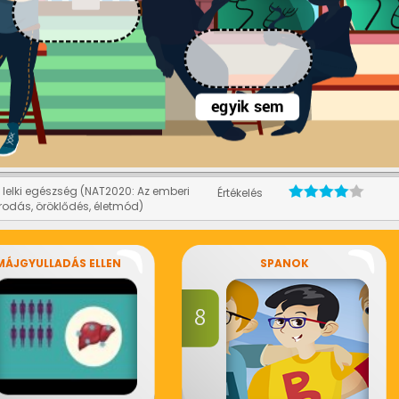
lelki egészség (NAT2020: Az emberi
Értékelés
rodás, öröklődés, életmód)
MÁJGYULLADÁS ELLEN
SPANOK