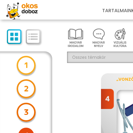
TARTALMAIN
1
„VONZÓ
2
3