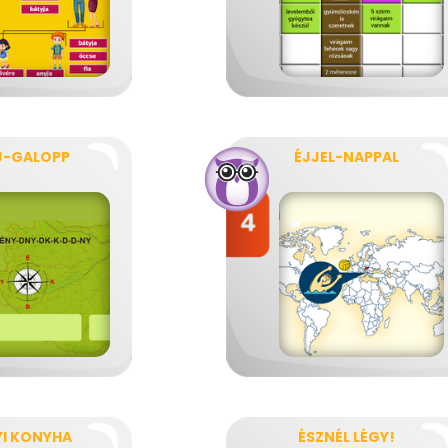
J-GALOPP
ÉJJEL-NAPPAL
YI KONYHA
ÉSZNÉL LÉGY!