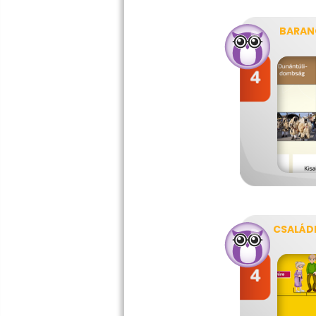
BARAN
CSALÁD