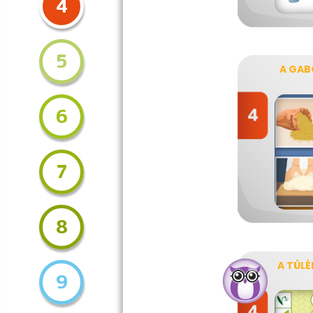
4
5
A GAB
6
7
8
A TÚLÉ
9