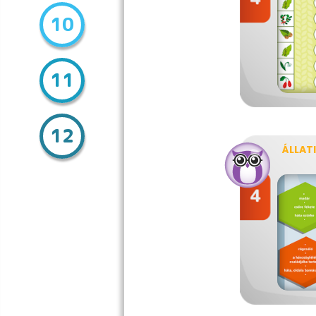
10
11
12
ÁLLAT