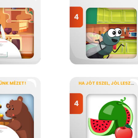
ÜNK MÉZET!
HA JÓT ESZEL, JÓL LESZEL!