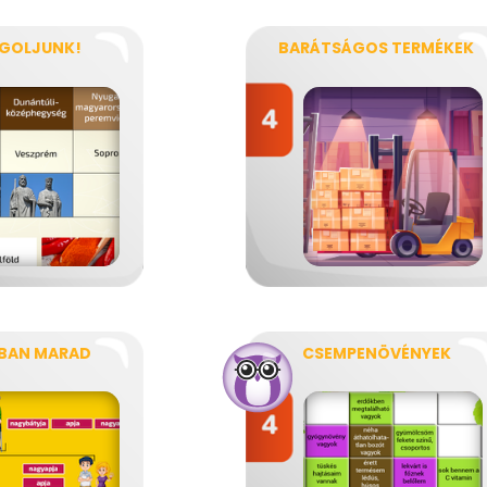
GOLJUNK!
BARÁTSÁGOS TERMÉKEK
BAN MARAD
CSEMPENÖVÉNYEK