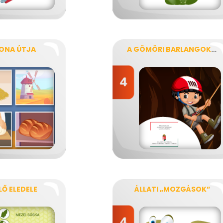
ONA ÚTJA
A GÖMÖRI BARLANGOK ÉS A KARSZT
LŐ ELEDELE
ÁLLATI „MOZGÁSOK”