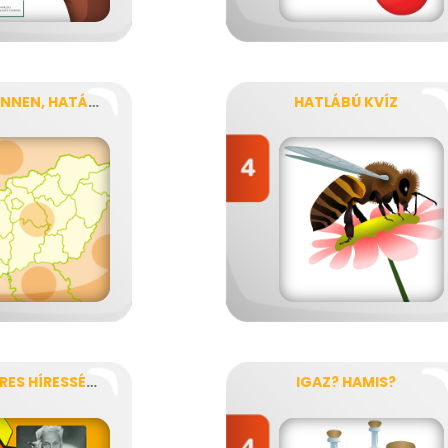
HATÁRON INNEN, HATÁRON TÚL
HATLÁBÚ KVÍZ
HÍRESEN HÍRES HÍRESSÉGEK
IGAZ? HAMIS?