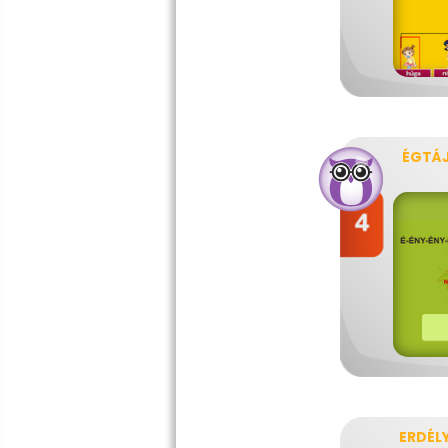
ÉGTÁ
ERDÉL