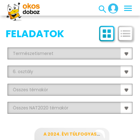
FELADATOK
A 2024. ÉVI TÚLFOGYASZTÁS NAPJA - KERESZTREJTVÉNY