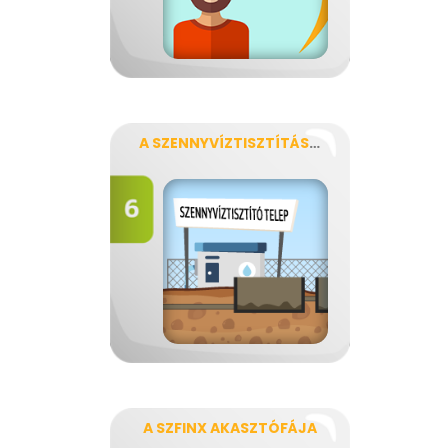
A SZENNYVÍZTISZTÍTÁS FOLYAMATA
A SZFINX AKASZTÓFÁJA