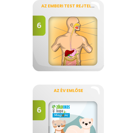
AZ EMBERI TEST REJTELMEI
AZ ÉV EMLŐSE