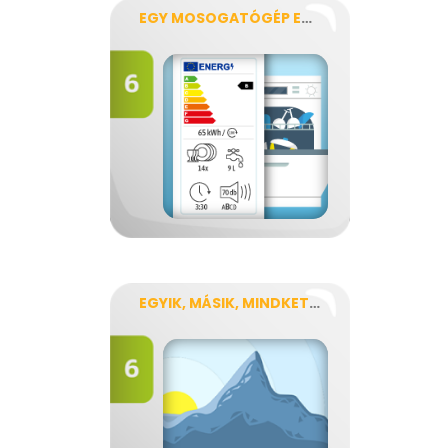
EGY MOSOGATÓGÉP ENERGIACÍMKÉJE
EGYIK, MÁSIK, MINDKETTŐ?