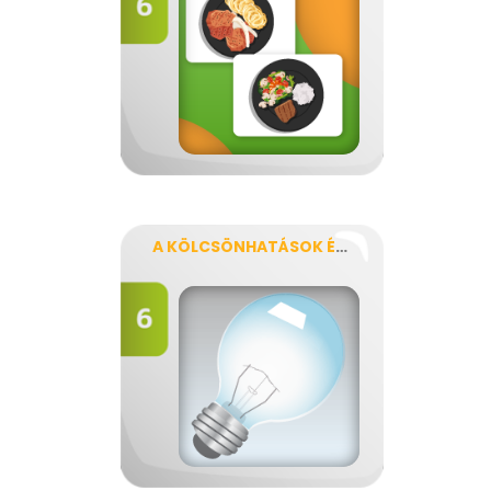
A KÖLCSÖNHATÁSOK ÉS AZ ENERGIA VIZSGÁLATA