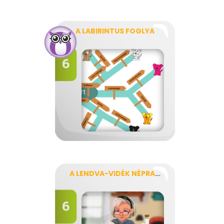
A LABIRINTUS FOGLYA
A LENDVA-VIDÉK NÉPRAJZI ÖRÖKSÉGE - DOBRONAK/LENDVAVÁSÁRHELY