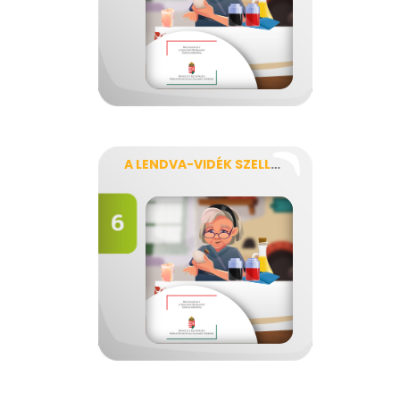
A LENDVA-VIDÉK SZELLEMI ÉS TÁRGYI NÉPRAJZI ÖRÖKSÉGE