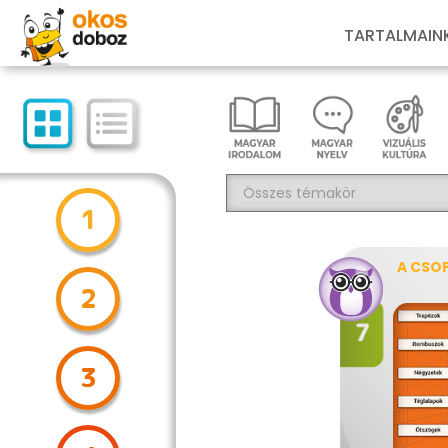
TARTALMAIN
1
A CSO
2
3