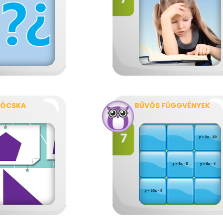
JÓCSKA
BŰVÖS FÜGGVÉNYEK