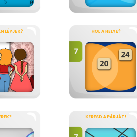
N LÉPJEK?
HOL A HELYE?
EREK?
KERESD A PÁRJÁT!