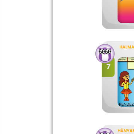
HALM
HÁNYA