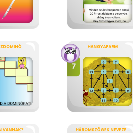
AZDOMINÓ
HANGYAFARM
N VANNAK?
HÁROMSZÖGEK NEVEZETES PONTJAI, VONALAI