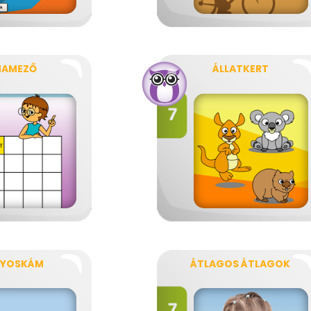
NAMEZŐ
ÁLLATKERT
NYOSKÁM
ÁTLAGOS ÁTLAGOK