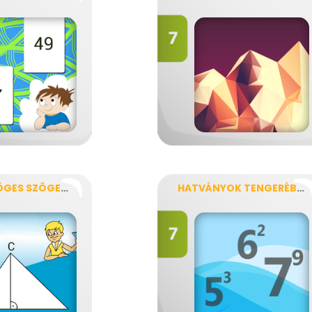
HÁROMSZÖGES SZÖGELŐ
HATVÁNYOK TENGERÉBEN