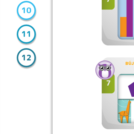
10
11
12
BÚ