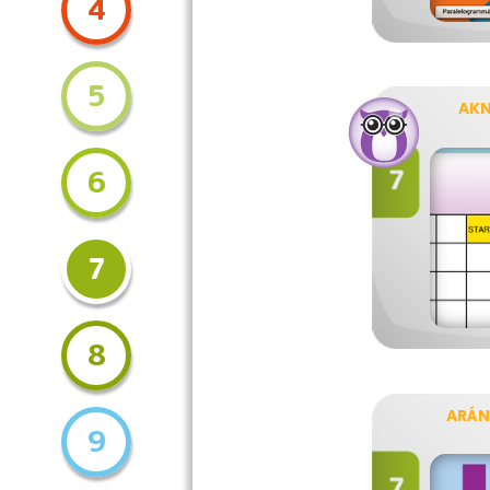
4
5
AK
6
7
8
ARÁ
9