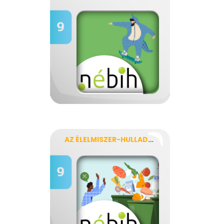
AZ ÉLELMISZER-HULLADÉKOK TÍPUSAI