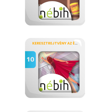
KERESZTREJTVÉNY AZ ÉLELMISZER-PAZARLÁS ELLEN