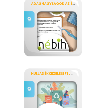
ADAGNAGYSÁGOK AZ ÉLELMISZER-PAZARLÁS ELLEN
HULLADÉKKEZELÉSI FEJTÖRŐ