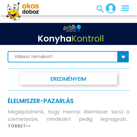
Konyha
Kontroll
EREDMÉNYEIM
ÉLELMISZER-PAZARLÁS
Meglepődnénk, hogy mennyi élelmiszer kerül a
szemetesbe, mindezért pedig legnagyobb
arányban a háztartások felelősek. A pazarlás
TÖBBET>>
szinte minden otthonban jelen van, épp ezért