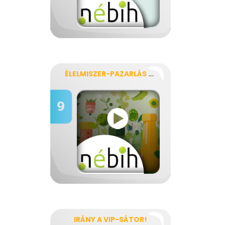
ÉLELMISZER-PAZARLÁS DOKUMENTUMFILM
IRÁNY A VIP-SÁTOR!