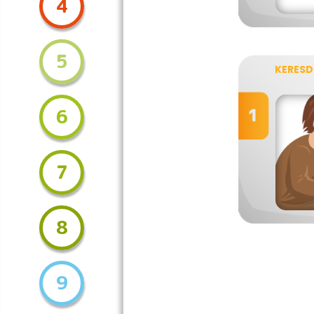
4
5
KERESD 
6
7
8
9