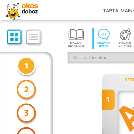
TARTALMAIN
1
BET
2
3