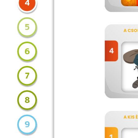
4
5
A CSO
6
7
8
A KIS 
9