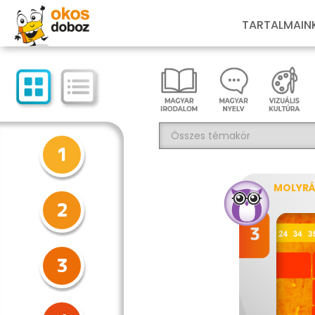
TARTALMAIN
1
MOLYRÁ
2
3