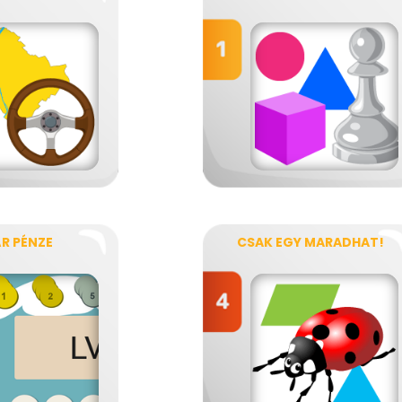
R PÉNZE
CSAK EGY MARADHAT!