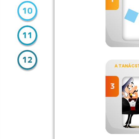
10
11
12
A TANÁCS