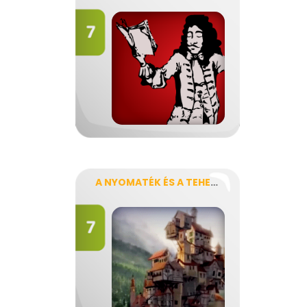
A NYOMATÉK ÉS A TEHETETLENSÉG MESÉJE