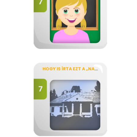
HOGY IS ÍRTA EZT A „NAGY MESEMONDÓ”?