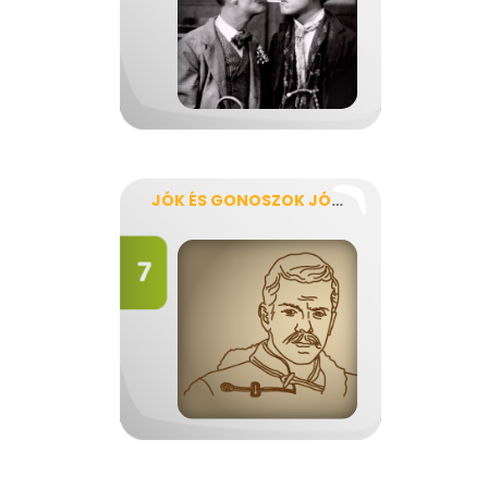
JÓK ÉS GONOSZOK JÓKAI A KŐSZÍVŰ EMBER FIAI CÍMŰ REGÉNYÉBEN