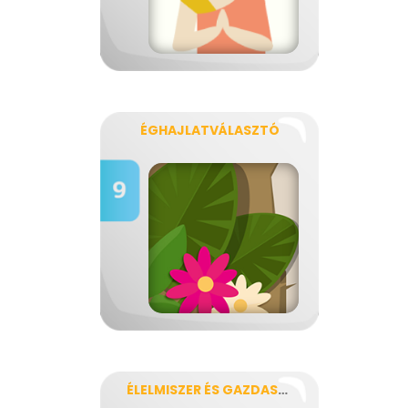
ÉGHAJLATVÁLASZTÓ
ÉLELMISZER ÉS GAZDASÁG...