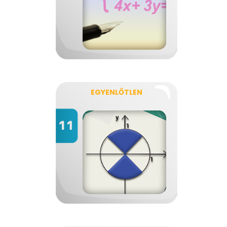
EGYENLŐTLEN