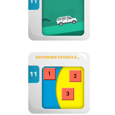
EGYENESEK EGYMÁS KÖZT