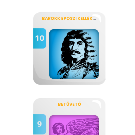
BAROKK EPOSZI KELLÉKEK A SZIGETI VESZEDELEM-BEN
BETŰVETŐ