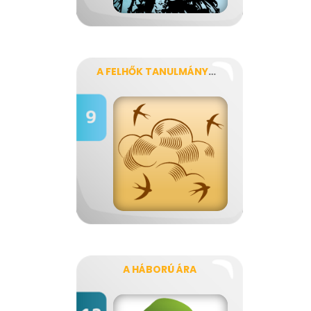
A FELHŐK TANULMÁNYOZÁSA
A HÁBORÚ ÁRA