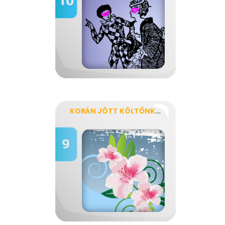
KORÁN JÖTT KÖLTŐNK, JANUS PANNONIUS