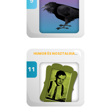
HUMOR ÉS NOSZTALGIA, KARINTHY ÉS KRÚDY