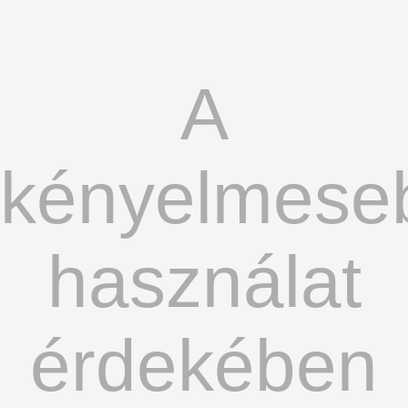
A
kényelmese
használat
érdekében