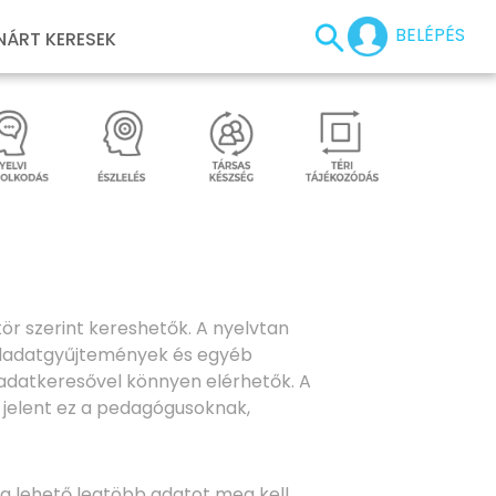
BELÉPÉS
NÁRT KERESEK
ör szerint kereshetők. A nyelvtan
feladatgyűjtemények és egyéb
ladatkeresővel könnyen elérhetők. A
t jelent ez a pedagógusoknak,
 a lehető legtöbb adatot meg kell