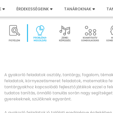
K
ÉRDEKESSÉGEINK
TANÁROKNAK
TA
A gyakorló feladatok osztály, tantárgy, fogalom, témak
feladatok, környezetismeret feladatok, matematika 
tantárgyakhoz kapcsolódó fejlesztő játékok ezzel a fe
tudatos tanítás, önnálló tanulás során nagy segítsége
gyerekeknek, szülőknek egyaránt.
A gyakorló feladatok jó találati eredménye érdekében