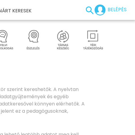
BELÉPÉS
NÁRT KERESEK
ör szerint kereshetők. A nyelvtan
feladatgyűjtemények és egyéb
ladatkeresővel könnyen elérhetők. A
t jelent ez a pedagógusoknak,
 a lehető legtöbb adatot meg kell