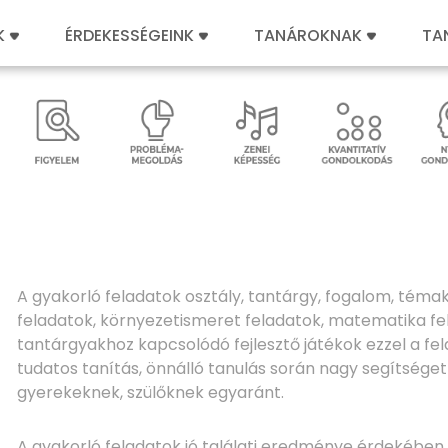
K
ÉRDEKESSÉGEINK
TANÁROKNAK
TA
A gyakorló feladatok osztály, tantárgy, fogalom, témak
feladatok, környezetismeret feladatok, matematika 
tantárgyakhoz kapcsolódó fejlesztő játékok ezzel a fe
tudatos tanítás, önnálló tanulás során nagy segítsége
gyerekeknek, szülőknek egyaránt.
A gyakorló feladatok jó találati eredménye érdekében