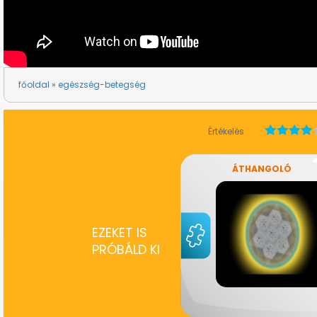
főoldal
egészség-betegség
Értékelés
ÁTHANGOLÓ
EZEKET IS
PRÓBÁLD KI