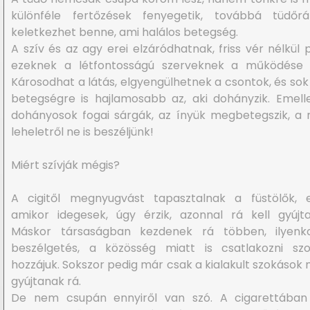
különféle fertőzések fenyegetik, továbbá tüdőrá
keletkezhet benne, ami halálos betegség.
A szív és az agy erei elzáródhatnak, friss vér nélkül 
ezeknek a létfontosságú szerveknek a működése le
Károsodhat a látás, elgyengülhetnek a csontok, és so
betegségre is hajlamosabb az, aki dohányzik. Emell
dohányosok fogai sárgák, az ínyük megbetegszik, a 
leheletről ne is beszéljünk!
Miért szívják mégis?
A cigitől megnyugvást tapasztalnak a füstölők, e
amikor idegesek, úgy érzik, azonnal rá kell gyújta
Máskor társaságban kezdenek rá többen, ilyenk
beszélgetés, a közösség miatt is csatlakozni szo
hozzájuk. Sokszor pedig már csak a kialakult szokások 
gyújtanak rá.
De nem csupán ennyiről van szó. A cigarettában