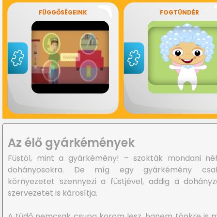
FÜGGŐSÉGEINK
FOGTÜNDÉR
Az élő gyárkémények
Füstöl, mint a gyárkémény! – szokták mondani né
dohányosokra. De míg egy gyárkémény cs
környezetet szennyezi a füstjével, addig a dohány
szervezetet is károsítja.
A tüdő nemcsak csupa korom lesz, hanem tönkre is 