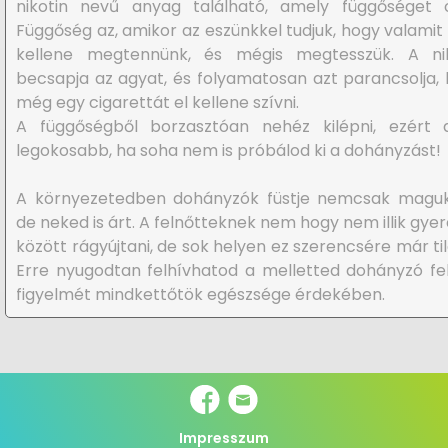
nikotin nevű anyag található, amely függőséget o
Függőség az, amikor az eszünkkel tudjuk, hogy valami
kellene megtennünk, és mégis megtesszük. A nik
becsapja az agyat, és folyamatosan azt parancsolja,
még egy cigarettát el kellene szívni.
A függőségből borzasztóan nehéz kilépni, ezért 
legokosabb, ha soha nem is próbálod ki a dohányzást!
A környezetedben dohányzók füstje nemcsak maguk
de neked is árt. A felnőtteknek nem hogy nem illik gye
között rágyújtani, de sok helyen ez szerencsére már tilo
Erre nyugodtan felhívhatod a melletted dohányzó fe
figyelmét mindkettőtök egészsége érdekében.
Impresszum