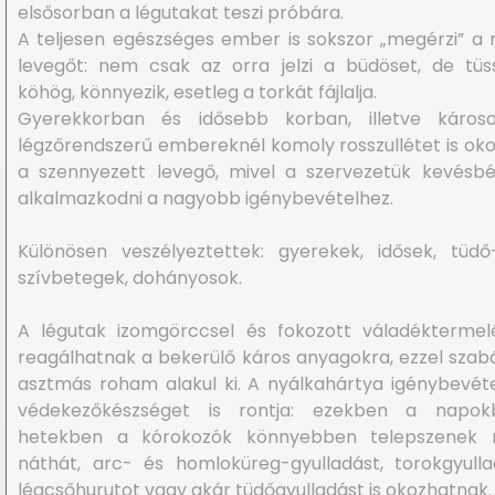
elsősorban a légutakat teszi próbára.
A teljesen egészséges ember is sokszor „megérzi” a 
levegőt: nem csak az orra jelzi a büdöset, de tüs
köhög, könnyezik, esetleg a torkát fájlalja.
Gyerekkorban és idősebb korban, illetve károso
légzőrendszerű embereknél komoly rosszullétet is ok
a szennyezett levegő, mivel a szervezetük kevésb
alkalmazkodni a nagyobb igénybevételhez.
Különösen veszélyeztettek: gyerekek, idősek, tüd
szívbetegek, dohányosok.
A légutak izomgörccsel és fokozott váladéktermel
reagálhatnak a bekerülő káros anyagokra, ezzel szab
asztmás roham alakul ki. A nyálkahártya igénybevét
védekezőkészséget is rontja: ezekben a napok
hetekben a kórokozók könnyebben telepszenek 
náthát, arc- és homloküreg-gyulladást, torokgyulla
légcsőhurutot vagy akár tüdőgyulladást is okozhatnak.