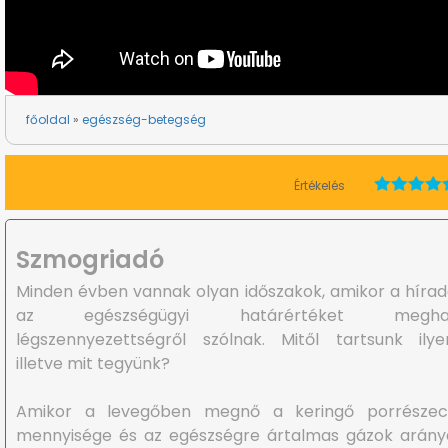
főoldal
egészség-betegség
Értékelés
Szmogriadó
Minden évben vannak olyan időszakok, amikor a híra
az egészségügyi határértéket meghal
légszennyezettségről szólnak. Mitől tartsunk ilye
illetve mit tegyünk?
Amikor a levegőben megnő a keringő porrészec
mennyisége és az egészségre ártalmas gázok arány