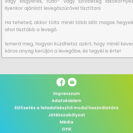
vagy kisgyerek, tüdő- vagy szívbeteg lakókörnyez
ilyenkor ajánlott levegőszűrővel tisztítani.
Ha teheted, akkor tölts minél több időt magas hegye
ahol tisztább a levegő.
Ismerd meg, hogyan küzdhetsz azért, hogy minél kev
káros anyag kerüljön a levegőbe, és tegyél is érte!
Impresszum
Adatvédelem
Előfizetés a feladatkészítő modul használatára
Játékszabályzat
Média
GYIK