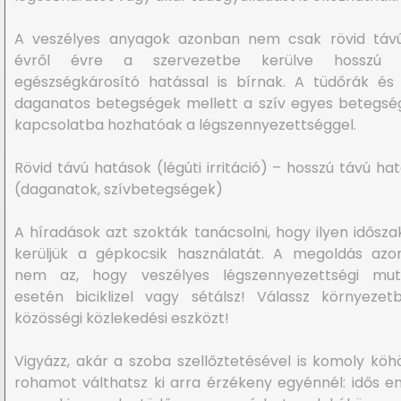
A veszélyes anyagok azonban nem csak rövid távú
évről évre a szervezetbe kerülve hosszú 
egészségkárosító hatással is bírnak. A tüdőrák é
daganatos betegségek mellett a szív egyes betegség
kapcsolatba hozhatóak a légszennyezettséggel.
Rövid távú hatások (légúti irritáció) – hosszú távú ha
(daganatok, szívbetegségek)
A híradások azt szokták tanácsolni, hogy ilyen idősz
kerüljük a gépkocsik használatát. A megoldás azo
nem az, hogy veszélyes légszennyezettségi mut
esetén biciklizel vagy sétálsz! Válassz környezet
közösségi közlekedési eszközt!
Vigyázz, akár a szoba szellőztetésével is komoly köh
rohamot válthatsz ki arra érzékeny egyénnél: idős 