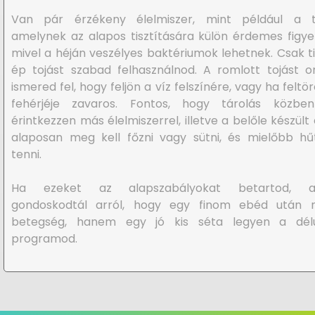
Van pár érzékeny élelmiszer, mint például a to
amelynek az alapos tisztítására külön érdemes figye
mivel a héján veszélyes baktériumok lehetnek. Csak ti
ép tojást szabad felhasználnod. A romlott tojást 
ismered fel, hogy feljön a víz felszínére, vagy ha feltör
fehérjéje zavaros. Fontos, hogy tárolás közbe
érintkezzen más élelmiszerrel, illetve a belőle készült 
alaposan meg kell főzni vagy sütni, és mielőbb h
tenni.
Ha ezeket az alapszabályokat betartod, a
gondoskodtál arról, hogy egy finom ebéd után 
betegség, hanem egy jó kis séta legyen a délu
programod.