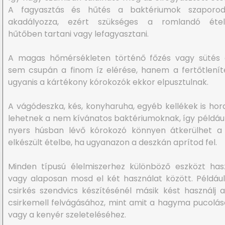
A fagyasztás és hűtés a baktériumok szaporod
akadályozza, ezért szükséges a romlandó étel
hűtőben tartani vagy lefagyasztani.
A magas hőmérsékleten történő főzés vagy sütés c
sem csupán a finom íz elérése, hanem a fertőtleníté
ugyanis a kártékony kórokozók ekkor elpusztulnak.
A vágódeszka, kés, konyharuha, egyéb kellékek is hor
lehetnek a nem kívánatos baktériumoknak, így példáu
nyers húsban lévő kórokozó könnyen átkerülhet a
elkészült ételbe, ha ugyanazon a deszkán aprítod fel.
Minden típusú élelmiszerhez különböző eszközt hasz
vagy alaposan mosd el két használat között. Példáu
csirkés szendvics készítésénél másik kést használj a
csirkemell felvágásához, mint amit a hagyma pucolá
vagy a kenyér szeleteléséhez.