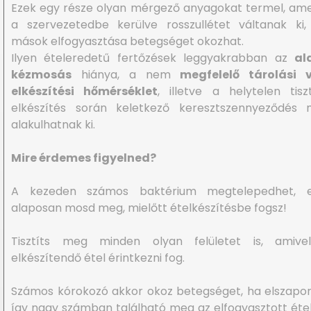
Ezek egy része olyan mérgező anyagokat termel, am
a szervezetedbe kerülve rosszullétet váltanak ki
mások elfogyasztása betegséget okozhat.
Ilyen ételeredetű fertőzések leggyakrabban az
al
kézmosás
hiánya, a nem
megfelelő tárolási 
elkészítési hőmérséklet
, illetve a helytelen tiszt
elkészítés során keletkező keresztszennyeződés m
alakulhatnak ki.
Mire érdemes figyelned?
A kezeden számos baktérium megtelepedhet, e
alaposan mosd meg, mielőtt ételkészítésbe fogsz!
Tisztíts meg minden olyan felületet is, amive
elkészítendő étel érintkezni fog.
Számos kórokozó akkor okoz betegséget, ha elszapor
így nagy számban található meg az elfogyasztott éte