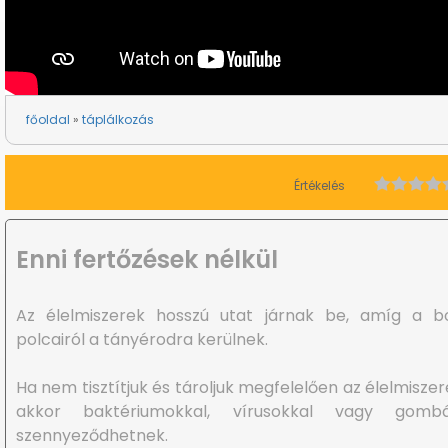
főoldal
táplálkozás
Értékelés
Enni fertőzések nélkül
Az élelmiszerek hosszú utat járnak be, amíg a bo
polcairól a tányérodra kerülnek.
Ha nem tisztítjuk és tároljuk megfelelően az élelmiszer
akkor baktériumokkal, vírusokkal vagy gombá
szennyeződhetnek.