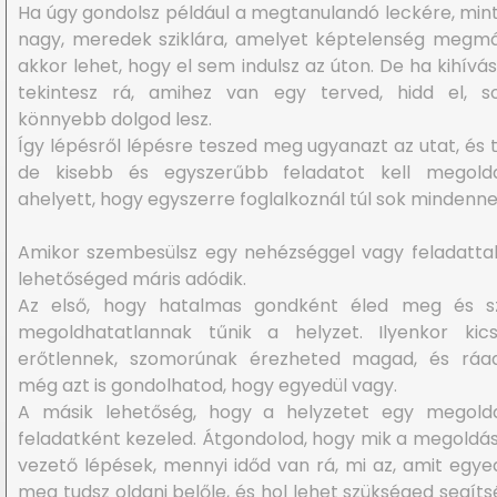
Ha úgy gondolsz például a megtanulandó leckére, min
nagy, meredek sziklára, amelyet képtelenség megmá
akkor lehet, hogy el sem indulsz az úton. De ha kihívá
tekintesz rá, amihez van egy terved, hidd el, so
könnyebb dolgod lesz.
Így lépésről lépésre teszed meg ugyanazt az utat, és 
de kisebb és egyszerűbb feladatot kell megold
ahelyett, hogy egyszerre foglalkoznál túl sok mindenne
Amikor szembesülsz egy nehézséggel vagy feladattal
lehetőséged máris adódik.
Az első, hogy hatalmas gondként éled meg és sz
megoldhatatlannak tűnik a helyzet. Ilyenkor kics
erőtlennek, szomorúnak érezheted magad, és ráad
még azt is gondolhatod, hogy egyedül vagy.
A másik lehetőség, hogy a helyzetet egy megold
feladatként kezeled. Átgondolod, hogy mik a megoldás
vezető lépések, mennyi időd van rá, mi az, amit egyed
meg tudsz oldani belőle, és hol lehet szükséged segíts