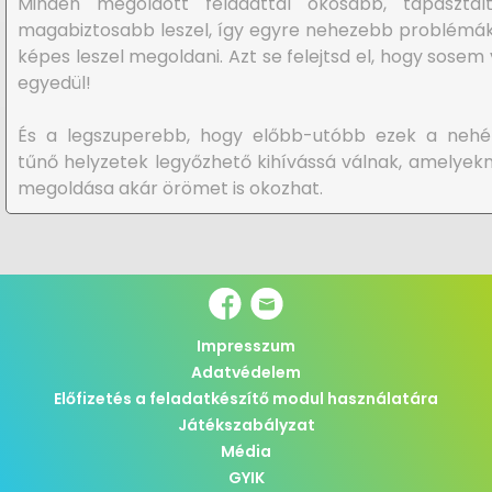
Minden megoldott feladattal okosabb, tapasztalt
magabiztosabb leszel, így egyre nehezebb problémák
képes leszel megoldani. Azt se felejtsd el, hogy sosem
egyedül!
És a legszuperebb, hogy előbb-utóbb ezek a nehé
tűnő helyzetek legyőzhető kihívássá válnak, amelyek
megoldása akár örömet is okozhat.
Impresszum
Adatvédelem
Előfizetés a feladatkészítő modul használatára
Játékszabályzat
Média
GYIK