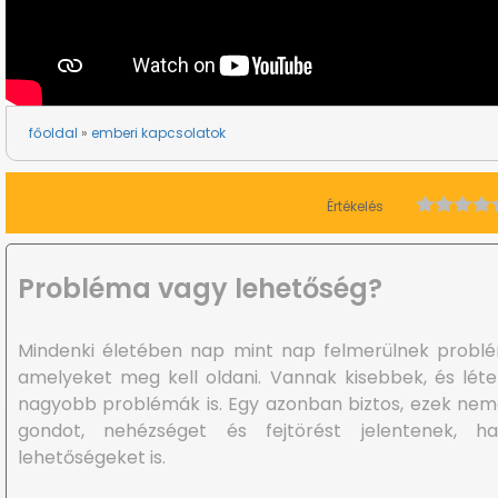
főoldal
emberi kapcsolatok
Értékelés
Probléma vagy lehetőség?
Mindenki életében nap mint nap felmerülnek probl
amelyeket meg kell oldani. Vannak kisebbek, és lét
nagyobb problémák is. Egy azonban biztos, ezek ne
gondot, nehézséget és fejtörést jelentenek, h
lehetőségeket is.