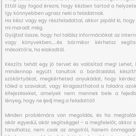
Ettől úgy fogod érezni, hogy kézben tartod a helyzete
így könnyebben ugrasz neki a feladatnak.
Ha kész vagy egy részfeladattal, akkor pipáld ki, hogy 
mi maradt még.
Gyűjtsd össze, hogy hol találsz információkat az inter
vagy könyvekben……és bármikor kérhetsz segíts
másoktól is, ha elakadtál.
Készíts tehát egy jó tervet és valósítsd meg! Lehet,
mindennap együtt tanultok a barátaiddal, készíth
szókártyákat, megkérheted anyukádat, hogy kérdez
tőled a szavakat, vagy kiragaszthatod a faladra azo
kifejezéseket, amelyek nem mennek bele a fejedb
lényeg, hogy ne ijedj meg a feladattól!
Minden problémára van megoldás, és ha megtalál
akár egyedül, akár segítséggel – a megfelelőt, akkor 
tanulhatsz, nem csak az angolról, hanem önmagadró