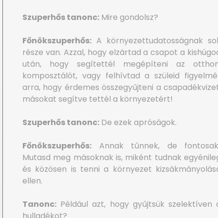
Szuperhős tanonc:
Mire gondolsz?
Főnökszuperhős:
A környezettudatosságnak so
része van. Azzal, hogy elzártad a csapot a kishúgo
után, hogy segítettél megépíteni az otthon
komposztálót, vagy felhívtad a szüleid figyelmé
arra, hogy érdemes összegyűjteni a csapadékvizet
másokat segítve tettél a környezetért!
Szuperhős tanonc:
De ezek apróságok.
Főnökszuperhős:
Annak tűnnek, de fontosak
Mutasd meg másoknak is, miként tudnak egyénile
és közösen is tenni a környezet kizsákmányolás
ellen.
Tanonc:
Például azt, hogy gyűjtsük szelektíven 
hulladékot?