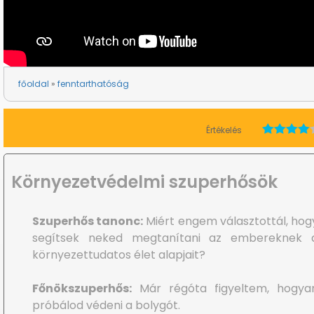
főoldal
fenntarthatóság
Értékelés
Környezetvédelmi szuperhősök
Szuperhős tanonc:
Miért engem választottál, hog
segítsek neked megtanítani az embereknek 
környezettudatos élet alapjait?
Főnökszuperhős:
Már régóta figyeltem, hogya
próbálod védeni a bolygót.