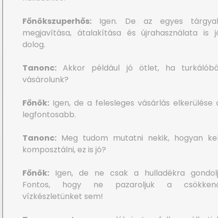
Főnökszuperhős:
Igen. De az egyes tárgya
megjavítása, átalakítása és újrahasználata is j
dolog.
Tanonc:
Akkor például jó ötlet, ha turkálóbó
vásárolunk?
Főnök:
Igen, de a felesleges vásárlás elkerülése 
legfontosabb.
Tanonc:
Meg tudom mutatni nekik, hogyan kel
komposztálni, ez is jó?
Főnök:
Igen, de ne csak a hulladékra gondolj
Fontos, hogy ne pazaroljuk a csökken
vízkészletünket sem!