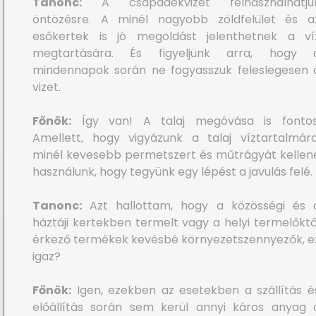
Tanonc:
A csapadékvizet felhasználhatju
öntözésre. A minél nagyobb zöldfelület és a
esőkertek is jó megoldást jelenthetnek a ví
megtartására. És figyeljünk arra, hogy 
mindennapok során ne fogyasszuk feleslegesen 
vizet.
Főnök:
Így van! A talaj megóvása is fontos
Amellett, hogy vigyázunk a talaj víztartalmára
minél kevesebb permetszert és műtrágyát kellen
használunk, hogy tegyünk egy lépést a javulás felé.
Tanonc:
Azt hallottam, hogy a közösségi és 
háztáji kertekben termelt vagy a helyi termelőktő
érkező termékek kevésbé környezetszennyezők, e
igaz?
Főnök:
Igen, ezekben az esetekben a szállítás é
előállítás során sem kerül annyi káros anyag 