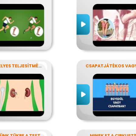
VESZÉLYES TELJESÍTMÉNY
CSAPATJÁTÉKOS VAG
KÜNK TÜKRE A TEST
MINEK EZ A CIRKUSZ?