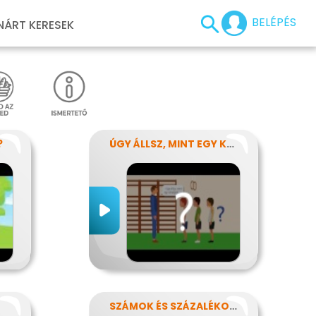
BELÉPÉS
NÁRT KERESEK
?
ÚGY ÁLLSZ, MINT EGY KÉRDŐJEL
SZÁMOK ÉS SZÁZALÉKOK REJTELMEI