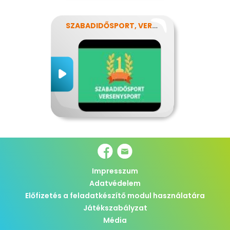
SZABADIDŐSPORT, VERSENYSPORT
Impresszum
Adatvédelem
Előfizetés a feladatkészítő modul használatára
Játékszabályzat
Média