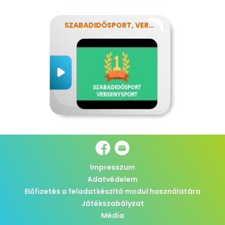
SZABADIDŐSPORT, VERSENYSPORT
Impresszum
Adatvédelem
Előfizetés a feladatkészítő modul használatára
Játékszabályzat
Média