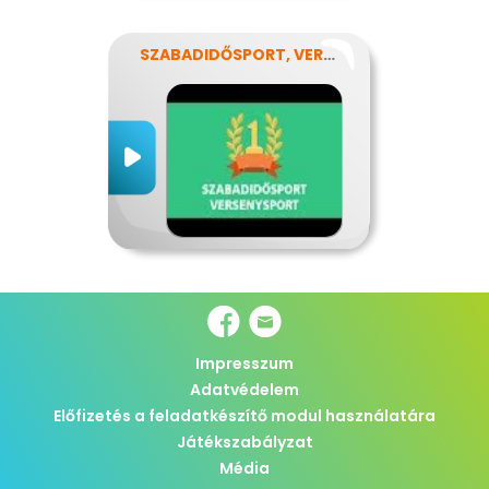
SZABADIDŐSPORT, VERSENYSPORT
Impresszum
Adatvédelem
Előfizetés a feladatkészítő modul használatára
Játékszabályzat
Média