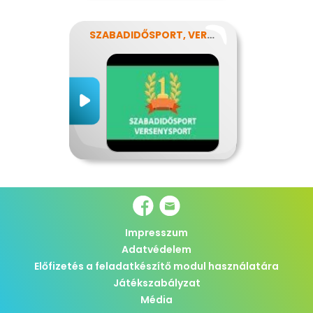
SZABADIDŐSPORT, VERSENYSPORT
Impresszum
Adatvédelem
Előfizetés a feladatkészítő modul használatára
Játékszabályzat
Média